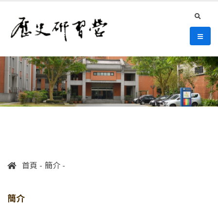
連往主要內容區塊
:::
史語所 歷史研習營
search
選單/
:::
首頁
簡介
簡介