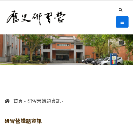
連往主要內容區塊
:::
史語所 歷史研習營
search
選單/
:::
首頁
研習營講題資訊
研習營講題資訊