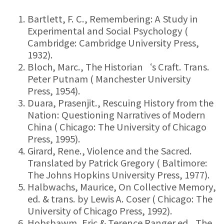
Bartlett, F. C., Remembering: A Study in
Experimental and Social Psychology (
Cambridge: Cambridge University Press,
1932).
Bloch, Marc., The Historian‘s Craft. Trans.
Peter Putnam ( Manchester University
Press, 1954).
Duara, Prasenjit., Rescuing History from the
Nation: Questioning Narratives of Modern
China ( Chicago: The University of Chicago
Press, 1995).
Girard, Rene., Violence and the Sacred.
Translated by Patrick Gregory ( Baltimore:
The Johns Hopkins University Press, 1977).
Halbwachs, Maurice, On Collective Memory,
ed. & trans. by Lewis A. Coser ( Chicago: The
University of Chicago Press, 1992).
Hobsbawm, Eric & Terence Ranger ed., The