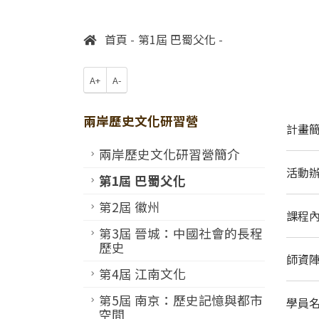
首頁
第1屆 巴蜀父化
A+
A-
兩岸歷史文化研習營
計畫
兩岸歷史文化研習營簡介
活動
第1屆 巴蜀父化
第2屆 徽州
課程
第3屆 晉城：中國社會的長程
歷史
師資
第4屆 江南文化
第5屆 南京：歷史記憶與都市
學員
空間