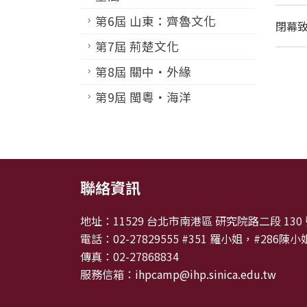
第6屆 山東：齊魯文化
閉幕
第7屆 荊楚文化
第8屆 關中‧外緣
第9屆 閩粵‧海洋
:::
聯絡資訊
地址：11529 台北市南港區 研究院路二段 1
電話：02-27829555 #351 羅小姐，#286陳小
傳真：02-27868834
服務信箱：
ihpcamp@ihp.sinica.edu.tw