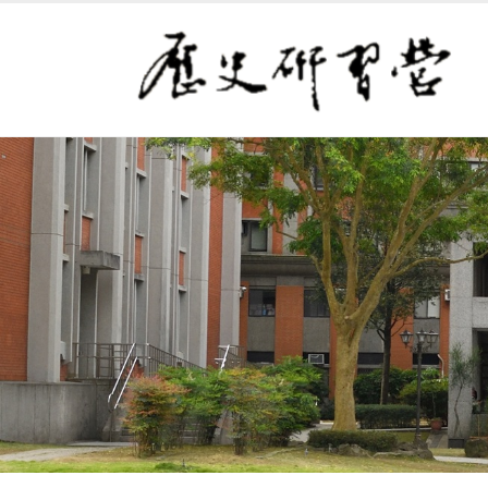
連往主要內容區塊
:::
史語所 歷史研習營
:::