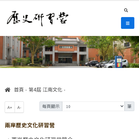
連往主要內容區塊
:::
史語所 歷史研習營
search
選單/
:::
首頁
第4屆 江南文化
每頁顯示
筆
A+
A-
兩岸歷史文化研習營