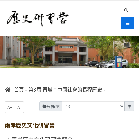
連往主要內容區塊
:::
史語所 歷史研習營
search
選單/
:::
首頁
第3屆 晉城：中國社會的長程歷史
每頁顯示
筆
A+
A-
兩岸歷史文化研習營