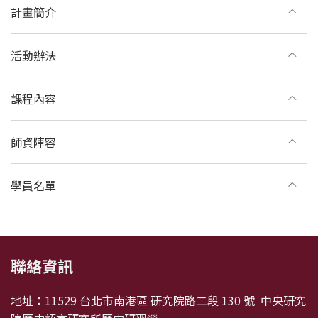
計畫簡介
活動辦法
課程內容
師資陣容
學員名單
:::
聯絡資訊
地址：11529 台北市南港區 研究院路二段 130 號 中央研究