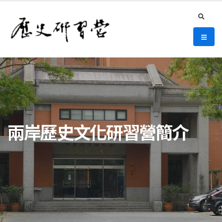
連往主要內容區塊
:::
史語所 歷史研習營
search
選單/
:::
兩岸歷史文化研習營簡介