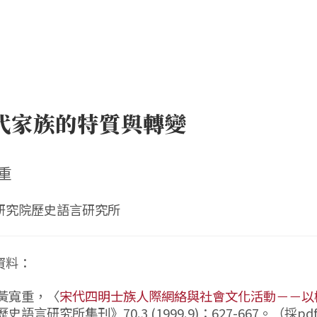
代家族的特質與轉變
重
研究院歷史語言研究所
資料：
黃寬重，〈
宋代四明士族人際網絡與社會文化活動－－以
歷史語言研究所集刊》70.3 (1999.9)：627-667。（採p