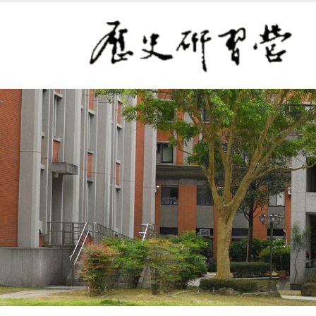
連往主要內容區塊
:::
史語所 歷史研習營
:::