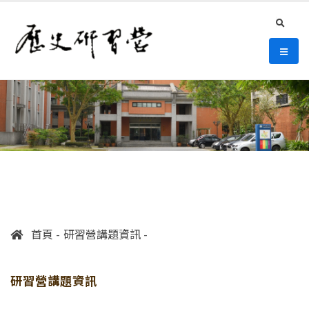
連往主要內容區塊
:::
史語所 歷史研習營
search
選單/
:::
首頁
研習營講題資訊
研習營講題資訊