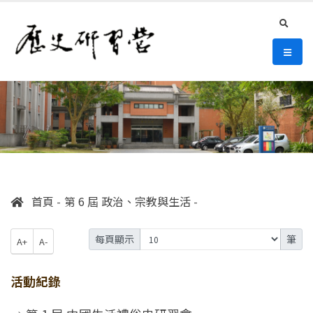
連往主要內容區塊
:::
史語所 歷史研習營
search
選單/
:::
首頁
第 6 屆 政治、宗教與生活
每頁顯示
筆
A+
A-
活動紀錄