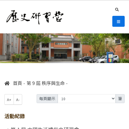
連往主要內容區塊
:::
史語所 歷史研習營
search
選單/
:::
首頁
第 9 屆 秩序與生命
每頁顯示
筆
A+
A-
活動紀錄